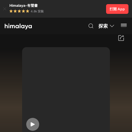
Himalaya-有聲書
打開 App
4.8k 安裝
探索