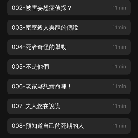
002-被害妄想症偵探？
11min
003-密室殺人與龍的傳說
11min
004-死者奇怪的舉動
11min
005-不是他們
11min
006-老家夥想續命哩！
11min
007-夫人您在說謊
11min
008-預知道自己的死期的人
11min