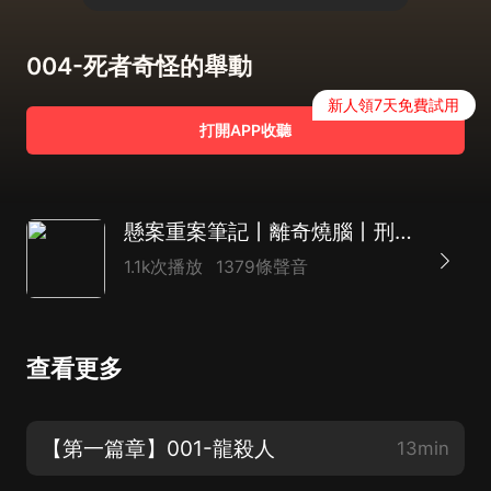
004-死者奇怪的舉動
新人領7天免費試用
打開APP收聽
懸案重案筆記丨離奇燒腦丨刑偵心理罪十宗罪·獵罪圖鑒
1.1k次播放
1379條聲音
查看更多
【第一篇章】001-龍殺人
13min