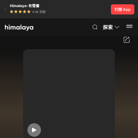
Himalaya-有聲書
打開 App
4.8k 安裝
探索