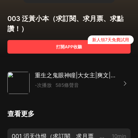
003 泛黃小本（求訂閱、求月票、求點
讚！）
新人領7天免費試用
打開APP收聽
重生之鬼眼神瞳|大女主|爽文|搞笑|搞事業|輕恐怖懸疑
-次播放
585條聲音
查看更多
001 滔天仇恨（求訂閱、求月票、求點讚！）
10min