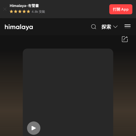
Himalaya-有聲書
打開 App
4.8k 安裝
探索