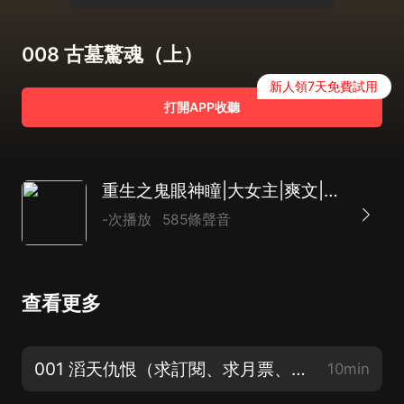
008 古墓驚魂（上）
新人領7天免費試用
打開APP收聽
重生之鬼眼神瞳|大女主|爽文|搞笑|搞事業|輕恐怖懸疑
-次播放
585條聲音
查看更多
001 滔天仇恨（求訂閱、求月票、求點讚！）
10min