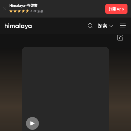
Himalaya-有聲書
打開 App
4.8k 安裝
探索