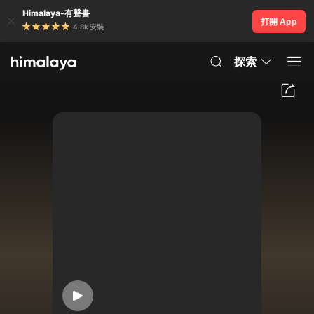
Himalaya-有聲書
打開 App
4.8k 安裝
探索