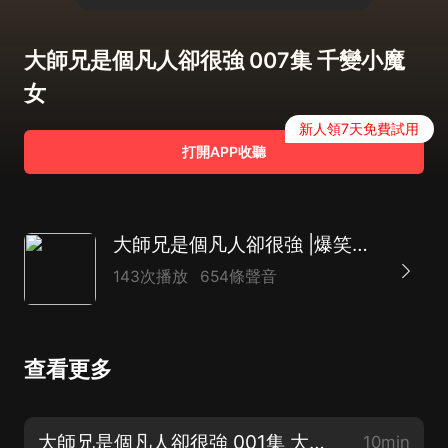
大師兄是個凡人卻很強 007集 千變小魔
女
新人領7天免費試用
打開APP收聽
大師兄是個凡人卻很強 |爆笑修仙|熱血玄幻|封神榜|西遊|多播
143次播放
654條聲音
查看更多
大師兄是個凡人卻很強 001集 大師兄似乎很強的樣子 —歡迎推薦+點讚
10min