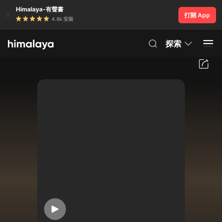
Himalaya-有聲書
打開 App
4.8k 安裝
探索