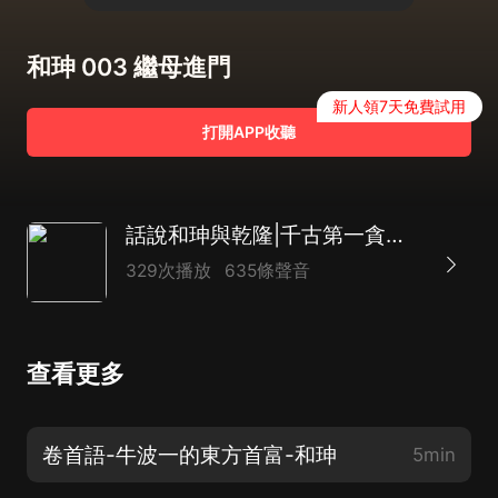
和珅 003 繼母進門
新人領7天免費試用
打開APP收聽
話說和珅與乾隆|千古第一貪官真實的一面|雙面詭臣
329次播放
635條聲音
查看更多
卷首語-牛波一的東方首富-和珅
5min