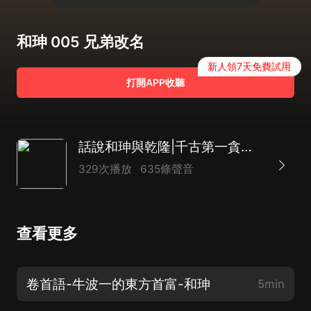
和珅 005 兄弟改名
新人領7天免費試用
打開APP收聽
話說和珅與乾隆|千古第一貪官真實的一面|雙面詭臣
329次播放
635條聲音
查看更多
卷首語-牛波一的東方首富-和珅
5min