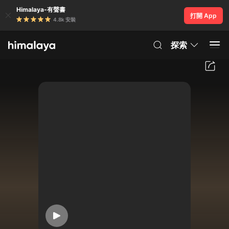
Himalaya-有聲書
打開 App
4.8k 安裝
探索