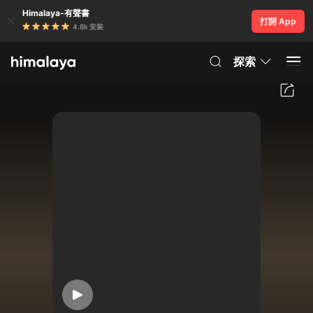
Himalaya-有聲書
打開 App
4.8k 安裝
探索