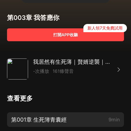
第003章 我答應你
新人領7天免費試用
打開APP收聽
我居然有生死薄｜贅婿逆襲｜捉鬼打怪｜凡人修仙｜AI
-次播放
161條聲音
查看更多
第001章 生死簿青囊經
9min