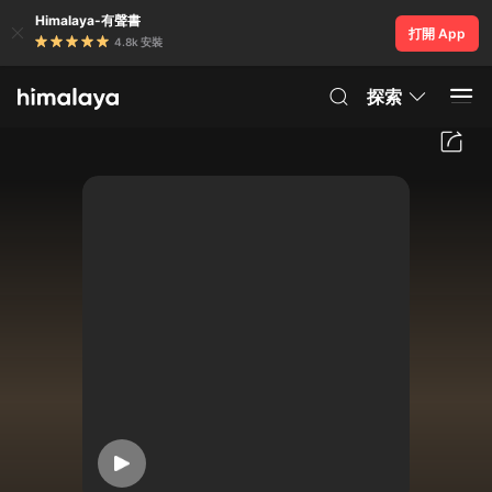
Himalaya-有聲書
打開 App
4.8k 安裝
探索