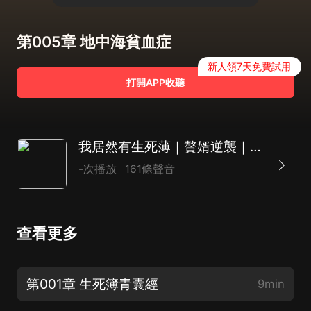
第005章 地中海貧血症
新人領7天免費試用
打開APP收聽
我居然有生死薄｜贅婿逆襲｜捉鬼打怪｜凡人修仙｜AI
-次播放
161條聲音
查看更多
第001章 生死簿青囊經
9min