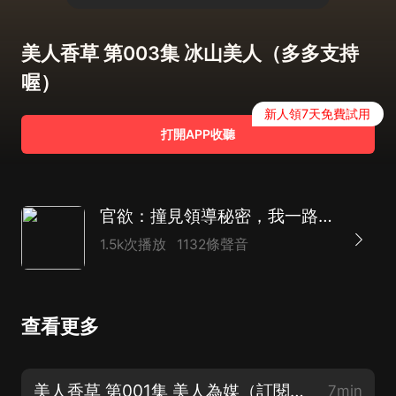
美人香草 第003集 冰山美人（多多支持
喔）
新人領7天免費試用
打開APP收聽
官欲：撞見領導秘密，我一路高升|官場權謀|多人劇
1.5k次播放
1132條聲音
查看更多
美人香草 第001集 美人為媒（訂閱收聽！）
7min