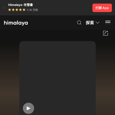
Himalaya-有聲書
打開 App
4.8k 安裝
探索