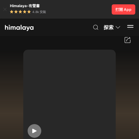
Himalaya-有聲書
打開 App
4.8k 安裝
探索