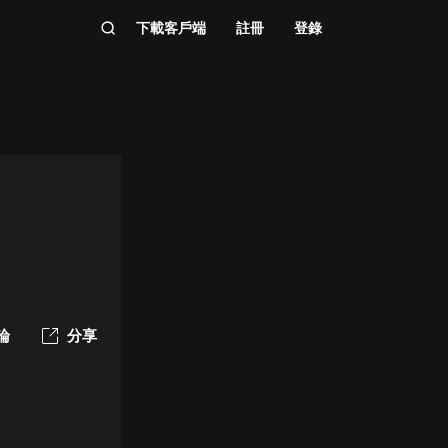
下載客戶端
註冊
登錄
論
分享