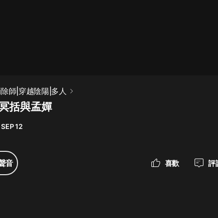
最佳女婿｜都市異能多人有聲劇｜一
種侃侃｜有聲小說
一種侃侃
米小圈上學記:一二三年級 | 暢銷出版
除師|穿越陰陽|多人
物
 冥括與孟嬋
米小圈
 SEP 12
破壞者聯盟篇1-4季·猴子警長科學探
案記|寶寶巴士
寶寶巴士
聲音
喜歡
評
大奉打更人丨頭陀淵領銜多人有聲
劇|暢聽全集|王鶴棣、田曦薇主演影
視劇原著|賣報小郎君
頭陀淵講故事
總有這樣的歌只想一個人聽