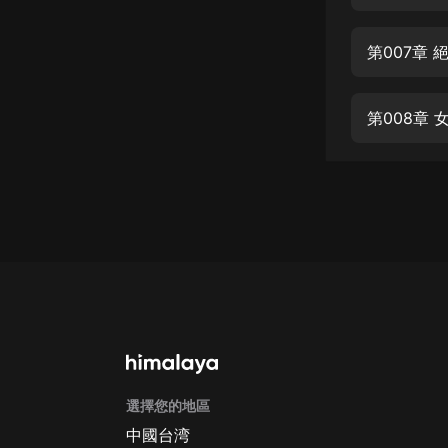
經典名著
人物傳記
第007章 
電影
生活
第008章 
英語
日語
課程
少兒教育
二次元
教育培訓
IT科技
選擇您的地區
汽車
中國台湾