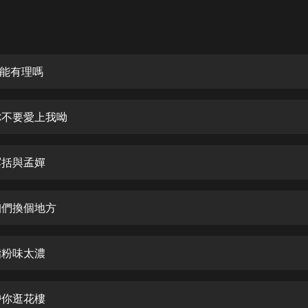
灰姑娘音樂
郭德綱於謙相聲全集
德雲社郭德綱相聲VIP
這能有理嗎
安全警長啦咘啦哆·假期篇|新篇章加
更|寶寶巴士故事
 你不要愛上我呦
寶寶巴士
凡人修仙傳|楊洋主演影視原著|薑廣
濤配音多播版本
冥括與孟嬋
光合積木
 咱們換個地方
摸金天師【第一季】（紫襟演播）
有聲的紫襟
脂粉味太濃
無敵六皇子|爆笑穿越|無敵流皇子|安
燃領銜有聲小說
安燃
帶你逛花樓