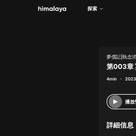
探索
全部
小說
個人成長
夢償記|執念消
相聲評書
第003章
兒童
4min
2023
歷史
情感治愈
播放
健康養生
商業財經
詳細信息
廣播劇