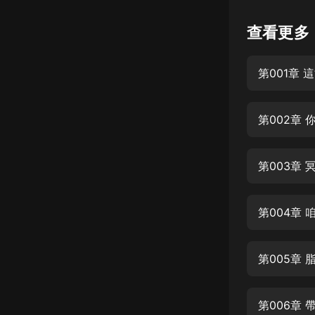
懸疑
查看更多
科幻
第001章 
好書精講
外語
第002章
耽美
認知思維
第003章 
人文
音樂
第004章
粵語
第005章 
頭條
娛樂
第006章 