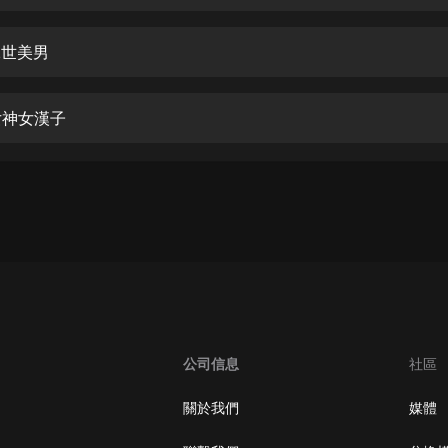
生命科學篇1-2·猴子警長科學探案記|
寶寶巴士科普
寶寶巴士
絕世美男
【新民間劇場】我的老千江湖｜ 有聲
的紫襟｜ 魔幻千手
女神女漢子
有聲的紫襟
《夜色鋼琴曲》
夜色鋼琴曲趙海洋
太荒吞天訣丨熱血玄幻丨紫襟領銜有
聲劇
有聲的紫襟
嫡女貴嫁 | 一刀蘇蘇團隊制作 | 古言
宮鬥重生爽文 多人有聲劇
公司信息
社區
一刀蘇蘇
中國大案紀實 | 每日一驚案！真實案
關於我們
媒體
件恐怖刑偵尚文
大舌頭尚文