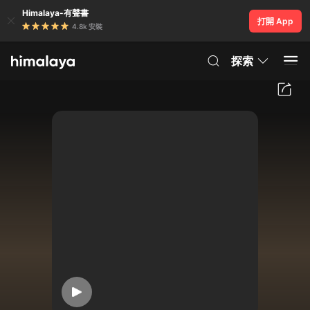
Himalaya-有聲書
打開 App
4.8k 安裝
探索