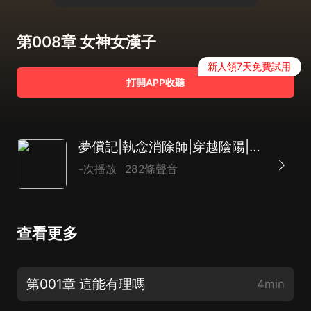
第008章 女神女漢子
新人領7天免費試用
打開APP收聽
夢償記|執念消除師|穿越陰陽|多人
-次播放
282條聲音
查看更多
第001章 這能有理嗎
4min