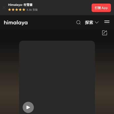
Himalaya-有聲書
打開 App
4.8k 安裝
探索