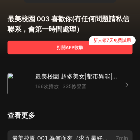
最美校園 003 喜歡你(有任何問題請私信
聯系，會第一時間處理）
新人領7天免費試用
打開APP收聽
最美校園|超多美女|都市異能|爆笑爽文|香豔|言情|重生八零|極品
166次播放
335條聲音
查看更多
最美校園 001 為何而來（求五星好評，感謝支持）
7min