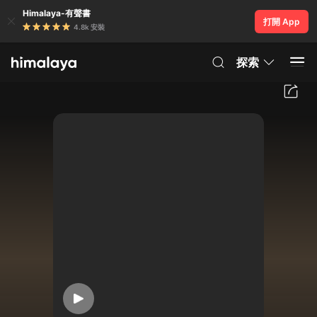
Himalaya-有聲書
打開 App
4.8k 安裝
探索