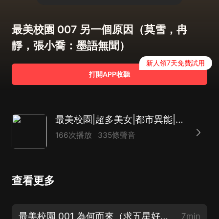
最美校園 007 另一個原因（莫雪，冉
靜，張小喬：墨語無聞）
新人領7天免費試用
打開APP收聽
最美校園|超多美女|都市異能|爆笑爽文|香豔|言情|重生八零|極品
166次播放
335條聲音
查看更多
最美校園 001 為何而來（求五星好評，感謝支持）
7min