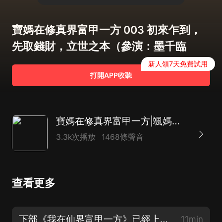
寶媽在修真界富甲一方 003 初來乍到，
先取錢財，立世之本（參演：墨千臨
新人領7天免費試用
打開APP收聽
寶媽在修真界富甲一方|颯媽萌寶歡樂美食多|多人
3.3k次播放
1468條聲音
查看更多
下部《我在仙界富甲一方》已經上架，點擊寐尹頭像，進入主頁，大輪番橫圖點進去
11min