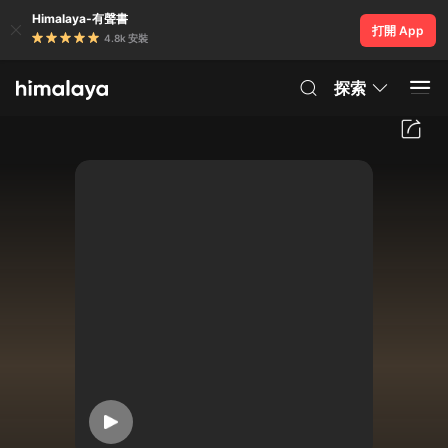
Himalaya-有聲書
打開 App
4.8k 安裝
探索