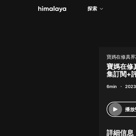
探索
全部
小說
個人成長
寶媽在修真界
相聲評書
寶媽在修
集訂閱+
兒童
6min
2023
歷史
情感治愈
播放
健康養生
商業財經
詳細信息
廣播劇