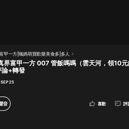
最佳女婿｜都市異能多人有聲劇｜一
種侃侃｜有聲小說
一種侃侃
米小圈上學記:一二三年級 | 暢銷出版
富甲一方|颯媽萌寶歡樂美食多|多人
物
真界富甲一方 007 管飯嗎嗎（雲天河，領10
米小圈
評論+轉發
破壞者聯盟篇1-4季·猴子警長科學探
案記|寶寶巴士
 SEP 25
寶寶巴士
大奉打更人丨頭陀淵領銜多人有聲
聲音
喜歡
評
劇|暢聽全集|王鶴棣、田曦薇主演影
視劇原著|賣報小郎君
頭陀淵講故事
總有這樣的歌只想一個人聽