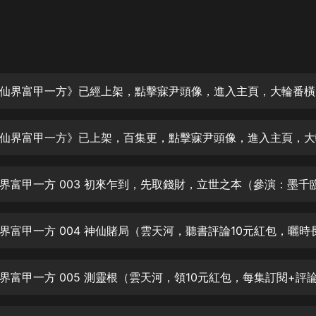
灰姑娘音樂
郭德綱於謙相聲全集
德雲社郭德綱相聲VIP
安全警長啦咘啦哆·假期篇|新篇章加
更|寶寶巴士故事
寶寶巴士
凡人修仙傳|楊洋主演影視原著|薑廣
濤配音多播版本
光合積木
界富甲一方 003 初來乍到，先取錢財，立世之本（參演：墨千
摸金天師【第一季】（紫襟演播）
有聲的紫襟
無敵六皇子|爆笑穿越|無敵流皇子|安
燃領銜有聲小說
安燃