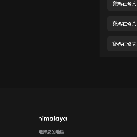
經典名著
人物傳記
電影
生活
英語
日語
課程
少兒教育
二次元
教育培訓
IT科技
汽車
選擇您的地區