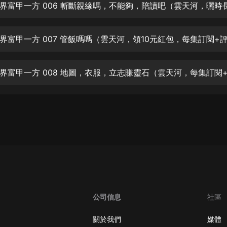
生命科學篇1-2·猴子警長科學探案記|
寶寶巴士科普
寶寶巴士
【新民間劇場】我的老千江湖｜ 有聲
的紫襟｜ 魔幻千手
有聲的紫襟
《夜色鋼琴曲》
夜色鋼琴曲趙海洋
太荒吞天訣丨熱血玄幻丨紫襟領銜有
聲劇
有聲的紫襟
嫡女貴嫁 | 一刀蘇蘇團隊制作 | 古言
宮鬥重生爽文 多人有聲劇
一刀蘇蘇
公司信息
社區
中國大案紀實 | 每日一驚案！真實案
件恐怖刑偵尚文
關於我們
媒體
大舌頭尚文