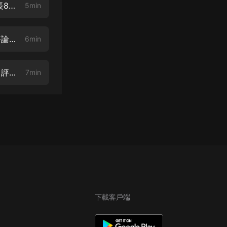
寶媽在修真界富甲一方 006 斬斷親緣嗎，不能夠，陪讀吧（雲天河，曬時長88元大獎等你
5min
寶媽在修真界富甲一方 007 管飯嗎嗎（雲天河，領10元紅包，每集訂閱+評論+轉發
6min
寶媽在修真界富甲一方 008 地圖，衣服，立志賺靈石（雲天河，每集訂閱+評論+轉發
7min
下載客戶端