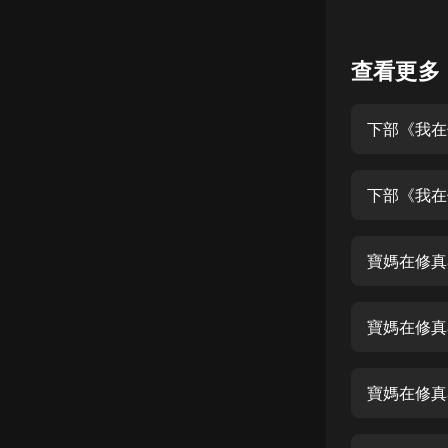
懸疑
查看更多
科幻
好書精講
外語
耽美
認知思維
人文
寶媽在修真
音樂
粵語
頭條
娛樂