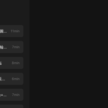
下部《我在仙界富甲一方》已經上架，點擊寐尹頭像，進入主頁，大輪番橫圖點進去
11min
下部《我在仙界富甲一方》已上架，百集更，點擊寐尹頭像，進入主頁，大輪番橫圖點進去
7min
臨
8min
寶媽在修真界富甲一方 004 神仙賭局（雲天河，聽書評論10元紅包，曬時長參與有獎
6min
寶媽在修真界富甲一方 005 測靈根（雲天河，領10元紅包，每集訂閱+評論+轉發
7min