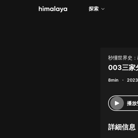
探索
全部
小說
個人成長
秒懂世界史：
史 人類發展
相聲評書
003三
兒童
8min
2023
歷史
情感治愈
播放
健康養生
商業財經
詳細信息
廣播劇