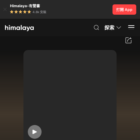
Himalaya-有聲書
打開 App
4.8k 安裝
探索