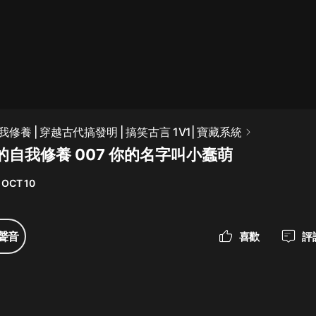
最佳女婿｜都市異能多人有聲劇｜一
種侃侃｜有聲小說
一種侃侃
米小圈上學記:一二三年級 | 暢銷出版
修養 | 穿越古代搞發明 | 搞笑古言 1V1| 寶藏系統
物
的自我修養 007 你的名字叫小蠢萌
米小圈
 OCT 10
破壞者聯盟篇1-4季·猴子警長科學探
案記|寶寶巴士
寶寶巴士
聲音
喜歡
評
大奉打更人丨頭陀淵領銜多人有聲
劇|暢聽全集|王鶴棣、田曦薇主演影
視劇原著|賣報小郎君
頭陀淵講故事
總有這樣的歌只想一個人聽