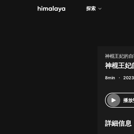
探索
全部
小說
個人成長
神棍王妃的自我
相聲評書
神棍王妃
兒童
8min
2023
歷史
情感治愈
播放
健康養生
商業財經
詳細信息
廣播劇