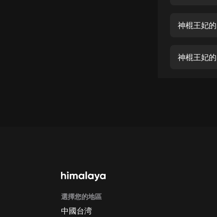
經典名著
人物傳記
神棍王妃的
電影
生活
神棍王妃的
英語
日語
課程
少兒教育
二次元
教育培訓
IT科技
選擇您的地區
汽車
中國台湾