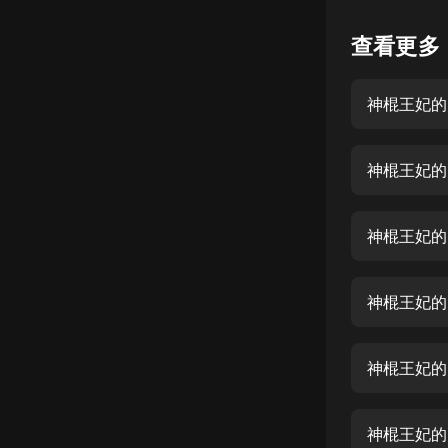
懸疑
查看更多
科幻
神棍王妃的
好書精講
外語
神棍王妃的
耽美
認知思維
神棍王妃的
人文
音樂
神棍王妃的
粵語
神棍王妃的
頭條
娛樂
神棍王妃的