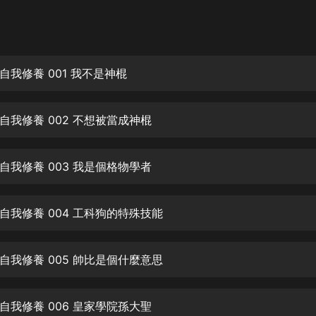
灰姑娘音樂
郭德綱於謙相聲全集
德雲社郭德綱相聲VIP
自我修養 001 我不是神棍
安全警長啦咘啦哆·假期篇|新篇章加
更|寶寶巴士故事
自我修養 002 不想被當成神棍
寶寶巴士
凡人修仙傳|楊洋主演影視原著|薑廣
濤配音多播版本
自我修養 003 我是個格物學者
光合積木
自我修養 004 工科狗的特殊技能
摸金天師【第一季】（紫襟演播）
有聲的紫襟
自我修養 005 帥比是個什麼意思
無敵六皇子|爆笑穿越|無敵流皇子|安
燃領銜有聲小說
安燃
自我修養 006 皇家學院孫大聖