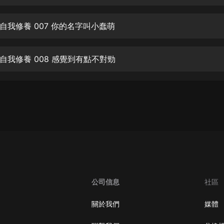
生命科學篇1-2·猴子警長科學探案記|
寶寶巴士科普
寶寶巴士
自我修養 007 你的名字叫小蠢萌
【新民間劇場】我的老千江湖｜ 有聲
的紫襟｜ 魔幻千手
自我修養 008 感覺到有點不對勁
有聲的紫襟
《夜色鋼琴曲》
夜色鋼琴曲趙海洋
太荒吞天訣丨熱血玄幻丨紫襟領銜有
聲劇
有聲的紫襟
嫡女貴嫁 | 一刀蘇蘇團隊制作 | 古言
宮鬥重生爽文 多人有聲劇
公司信息
社區
一刀蘇蘇
中國大案紀實 | 每日一驚案！真實案
關於我們
媒體
件恐怖刑偵尚文
大舌頭尚文