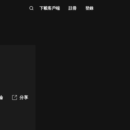
下載客戶端
註冊
登錄
論
分享