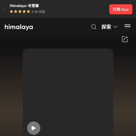
Himalaya-有聲書
打開 App
4.8k 安裝
探索