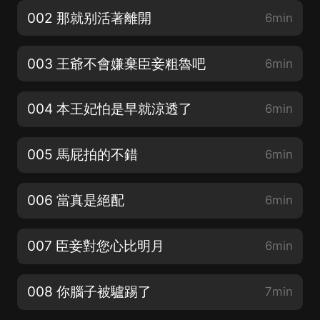
002 那就别活著離開
6min
003 王爺不會嫌棄臣妾粗魯吧
6min
004 本王妃怕是早就涼透了
6min
005 馬屁拍的不錯
6min
006 當真是絕配
6min
007 臣妾對您心比明月
6min
008 你腦子被驢踢了
7min