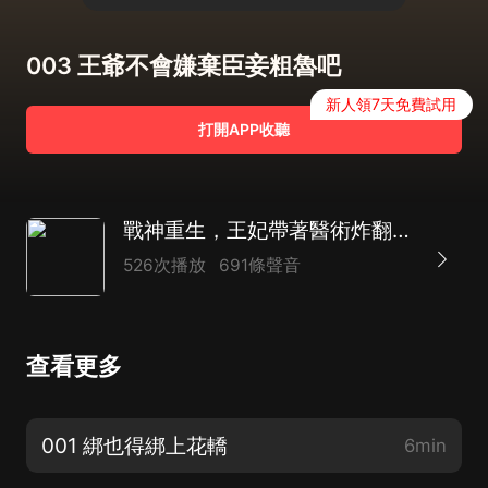
003 王爺不會嫌棄臣妾粗魯吧
新人領7天免費試用
打開APP收聽
戰神重生，王妃帶著醫術炸翻王府|異國重生|女強|復仇|先甜后虐|HE|多人
526次播放
691條聲音
查看更多
001 綁也得綁上花轎
6min