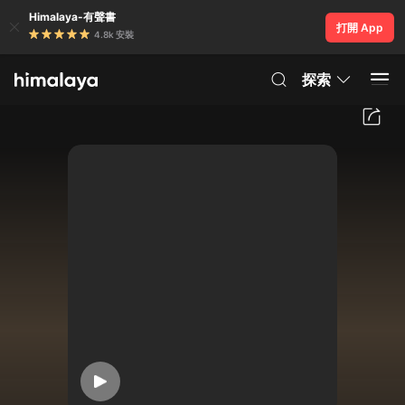
Himalaya-有聲書
打開 App
4.8k 安裝
探索