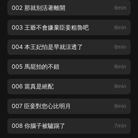
002 那就别活著離開
6min
003 王爺不會嫌棄臣妾粗魯吧
6min
004 本王妃怕是早就涼透了
6min
005 馬屁拍的不錯
6min
006 當真是絕配
6min
007 臣妾對您心比明月
6min
008 你腦子被驢踢了
7min