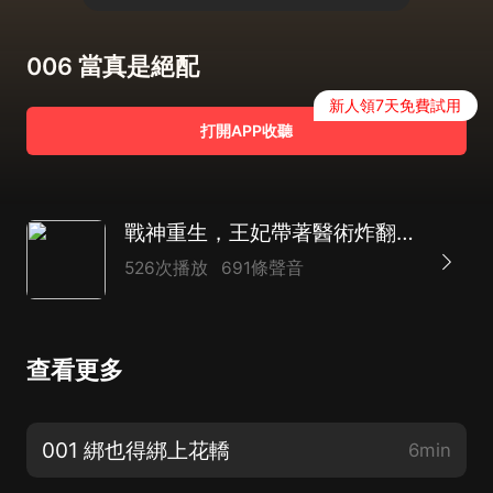
006 當真是絕配
新人領7天免費試用
打開APP收聽
戰神重生，王妃帶著醫術炸翻王府|異國重生|女強|復仇|先甜后虐|HE|多人
526次播放
691條聲音
查看更多
001 綁也得綁上花轎
6min