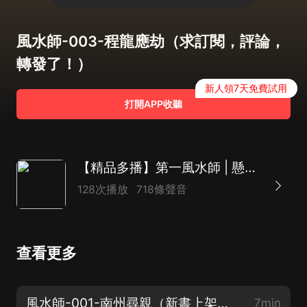
風水師-003-程龍應劫（求訂閱，評論，
轉發了！）
新人領7天免費試用
打開APP收聽
【精品多播】第一風水師 | 懸疑&靈異&都市風水 | 撼龍經&太歲符&龍血藤
128次播放
718條聲音
查看更多
風水師-001-南州尋親（新書上架！求支持了！）
7min