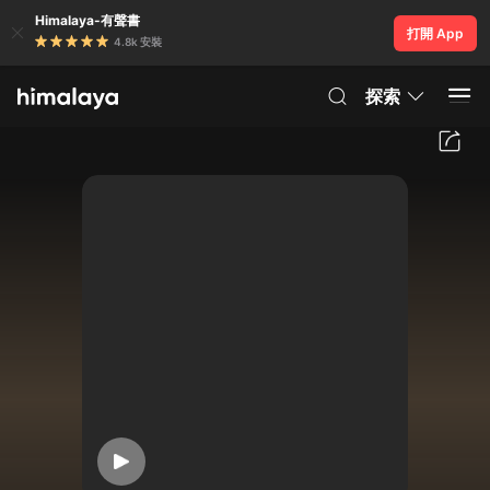
Himalaya-有聲書
打開 App
4.8k 安裝
探索