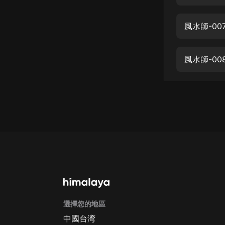
經典名著
人物傳記
風水師-0
電影
生活
風水師-0
英語
日語
課程
少兒教育
二次元
教育培訓
IT科技
選擇您的地區
汽車
中國台湾