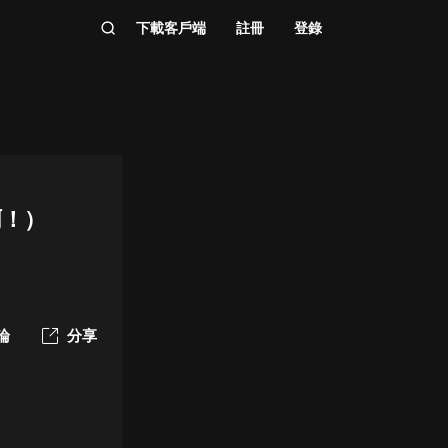
下載客戶端
註冊
登錄
啊！）
論
分享