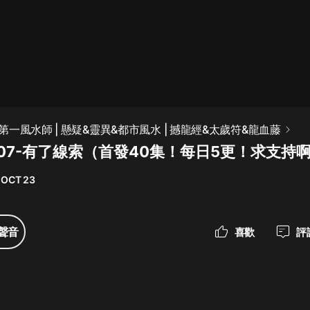
最佳女婿｜都市異能多人有聲劇｜一
種侃侃｜有聲小說
一種侃侃
米小圈上學記:一二三年級 | 暢銷出版
一風水師 | 懸疑&靈異&都市風水 | 撼龍經&太歲符&龍血藤
物
007-有了線索（首發40集！每日5更！求支持
米小圈
 OCT 23
破壞者聯盟篇1-4季·猴子警長科學探
案記|寶寶巴士
寶寶巴士
聲音
喜歡
評
大奉打更人丨頭陀淵領銜多人有聲
劇|暢聽全集|王鶴棣、田曦薇主演影
視劇原著|賣報小郎君
頭陀淵講故事
總有這樣的歌只想一個人聽