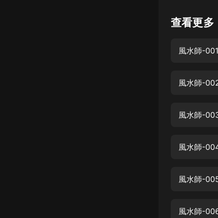
懸疑
查看更多
科幻
風水師-0
好書精講
外語
風水師-0
耽美
認知思維
風水師-0
人文
音樂
風水師-0
粵語
風水師-0
頭條
娛樂
風水師-0