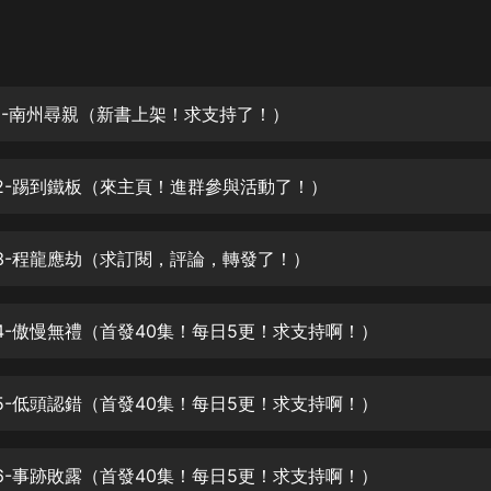
灰姑娘音樂
郭德綱於謙相聲全集
德雲社郭德綱相聲VIP
01-南州尋親（新書上架！求支持了！）
安全警長啦咘啦哆·假期篇|新篇章加
更|寶寶巴士故事
02-踢到鐵板（來主頁！進群參與活動了！）
寶寶巴士
凡人修仙傳|楊洋主演影視原著|薑廣
濤配音多播版本
03-程龍應劫（求訂閱，評論，轉發了！）
光合積木
04-傲慢無禮（首發40集！每日5更！求支持啊！）
摸金天師【第一季】（紫襟演播）
有聲的紫襟
05-低頭認錯（首發40集！每日5更！求支持啊！）
無敵六皇子|爆笑穿越|無敵流皇子|安
燃領銜有聲小說
安燃
06-事跡敗露（首發40集！每日5更！求支持啊！）