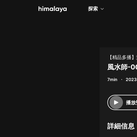
探索
全部
小說
個人成長
【精品多播】第
相聲評書
風水師-
兒童
7min
2023
歷史
情感治愈
播放
健康養生
商業財經
詳細信息
廣播劇