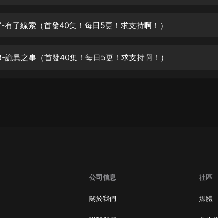
生命科學篇1-2·猴子警長科學探案記|
寶寶巴士科普
寶寶巴士
07-有了線索（首發40集！每日5更！求支持啊！）
【新民間劇場】我的老千江湖｜ 有聲
的紫襟｜ 魔幻千手
08-詭異之事（首發40集！每日5更！求支持啊！）
有聲的紫襟
《夜色鋼琴曲》
夜色鋼琴曲趙海洋
太荒吞天訣丨熱血玄幻丨紫襟領銜有
聲劇
有聲的紫襟
嫡女貴嫁 | 一刀蘇蘇團隊制作 | 古言
宮鬥重生爽文 多人有聲劇
公司信息
社區
一刀蘇蘇
中國大案紀實 | 每日一驚案！真實案
關於我們
媒體
件恐怖刑偵尚文
大舌頭尚文