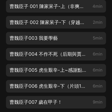
曹魏臣子 001 陳家呆子-上（非爽文，權謀有趣悶著壞）
4min
曹魏臣子 002 陳家呆子-下（穿越版虎嘯龍吟，曲折路、終成就！）
2min
曹魏臣子003 我要學藝
5min
曹魏臣子004 不作不死（后期與賈詡、郭嘉、荀彧等人過招~）
6min
曹魏臣子005 虎生艱辛-上~感謝點讚、評論
6min
曹魏臣子006 虎生艱辛-下（片頭13秒，片尾6秒）
6min
曹魏臣子007 歲在甲子！
9min