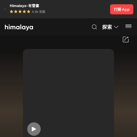
Himalaya-有聲書
打開 App
4.8k 安裝
探索