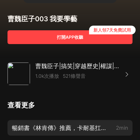
曹魏臣子003 我要學藝
新人領7天免費試用
打開APP收聽
曹魏臣子|搞笑|穿越歷史|權謀|三國|熱血|多播
1.0k次播放
521條聲音
查看更多
暢銷書《林肯傳》推薦，卡耐基扛鼎之作、近月小幺演播
2min