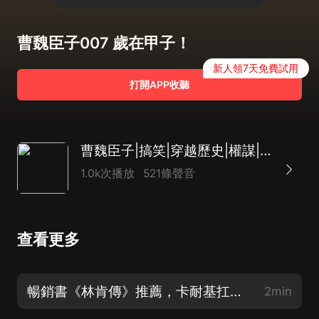
曹魏臣子007 歲在甲子！
新人領7天免費試用
打開APP收聽
曹魏臣子|搞笑|穿越歷史|權謀|三國|熱血|多播
1.0k次播放
521條聲音
查看更多
暢銷書《林肯傳》推薦，卡耐基扛鼎之作、近月小幺演播
2min