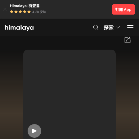
Himalaya-有聲書
打開 App
4.8k 安裝
探索