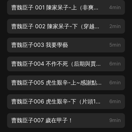
曹魏臣子 001 陳家呆子-上（非爽文，權謀有趣悶著壞）
4min
曹魏臣子 002 陳家呆子-下（穿越版虎嘯龍吟，曲折路、終成就！）
2min
曹魏臣子003 我要學藝
5min
曹魏臣子004 不作不死（后期與賈詡、郭嘉、荀彧等人過招~）
6min
曹魏臣子005 虎生艱辛-上~感謝點讚、評論
6min
曹魏臣子006 虎生艱辛-下（片頭13秒，片尾6秒）
6min
曹魏臣子007 歲在甲子！
9min