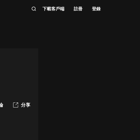
下載客戶端
註冊
登錄
論
分享