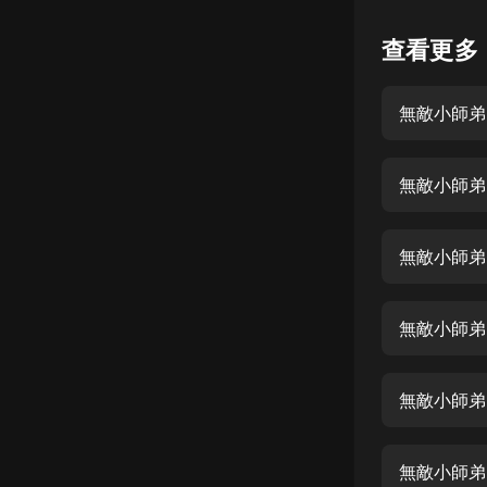
懸疑
查看更多
科幻
無敵小師弟0
好書精講
外語
無敵小師弟0
耽美
認知思維
無敵小師弟
人文
音樂
無敵小師弟0
粵語
無敵小師弟
頭條
娛樂
無敵小師弟0