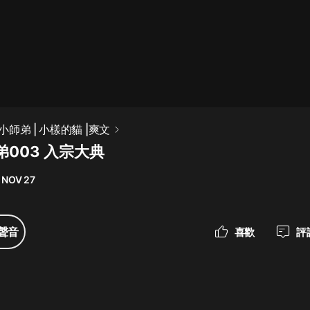
最佳女婿｜都市異能多人有聲劇｜一
種侃侃｜有聲小說
一種侃侃
米小圈上學記:一二三年級 | 暢銷出版
師弟 | 小樣的貓 |爽文
物
003 入宗大典
米小圈
 NOV 27
破壞者聯盟篇1-4季·猴子警長科學探
案記|寶寶巴士
寶寶巴士
聲音
喜歡
評
大奉打更人丨頭陀淵領銜多人有聲
劇|暢聽全集|王鶴棣、田曦薇主演影
視劇原著|賣報小郎君
頭陀淵講故事
總有這樣的歌只想一個人聽