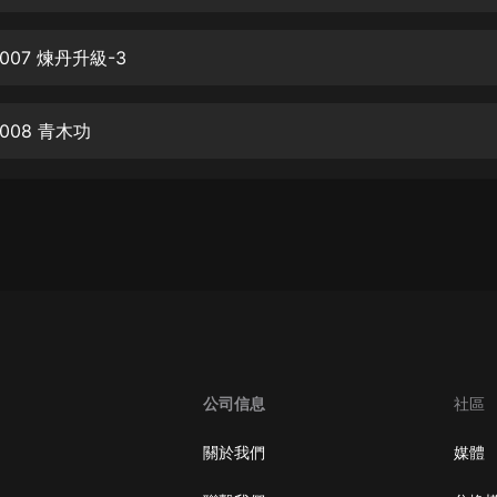
生命科學篇1-2·猴子警長科學探案記|
寶寶巴士科普
寶寶巴士
07 煉丹升級-3
【新民間劇場】我的老千江湖｜ 有聲
的紫襟｜ 魔幻千手
008 青木功
有聲的紫襟
《夜色鋼琴曲》
夜色鋼琴曲趙海洋
太荒吞天訣丨熱血玄幻丨紫襟領銜有
聲劇
有聲的紫襟
嫡女貴嫁 | 一刀蘇蘇團隊制作 | 古言
宮鬥重生爽文 多人有聲劇
公司信息
社區
一刀蘇蘇
中國大案紀實 | 每日一驚案！真實案
關於我們
媒體
件恐怖刑偵尚文
大舌頭尚文