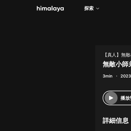
探索
全部
小說
個人成長
【真人】無敵小
相聲評書
無敵小師弟
兒童
3min
2023
歷史
情感治愈
播放
健康養生
商業財經
詳細信息
廣播劇