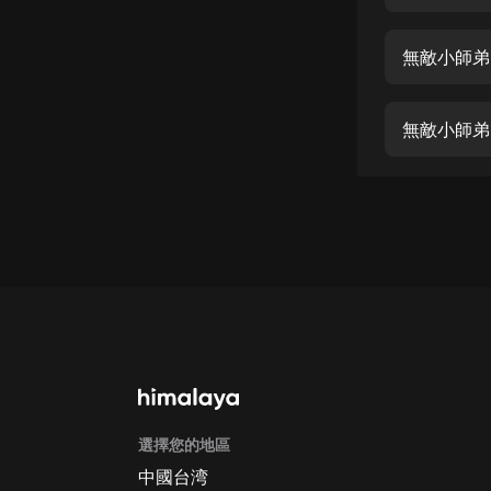
經典名著
人物傳記
無敵小師弟0
電影
生活
無敵小師弟
英語
日語
課程
少兒教育
二次元
教育培訓
IT科技
選擇您的地區
汽車
中國台湾