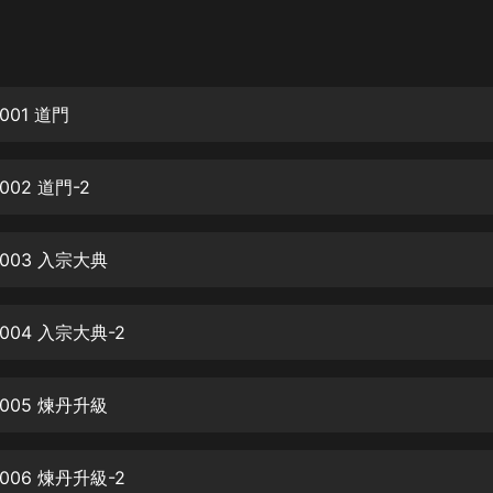
灰姑娘音樂
郭德綱於謙相聲全集
德雲社郭德綱相聲VIP
01 道門
安全警長啦咘啦哆·假期篇|新篇章加
更|寶寶巴士故事
02 道門-2
寶寶巴士
凡人修仙傳|楊洋主演影視原著|薑廣
濤配音多播版本
003 入宗大典
光合積木
04 入宗大典-2
摸金天師【第一季】（紫襟演播）
有聲的紫襟
005 煉丹升級
無敵六皇子|爆笑穿越|無敵流皇子|安
燃領銜有聲小說
安燃
06 煉丹升級-2