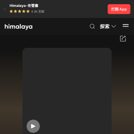
Himalaya-有聲書
打開 App
4.8k 安裝
探索