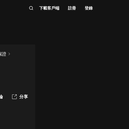
下載客戶端
註冊
登錄
保證
論
分享