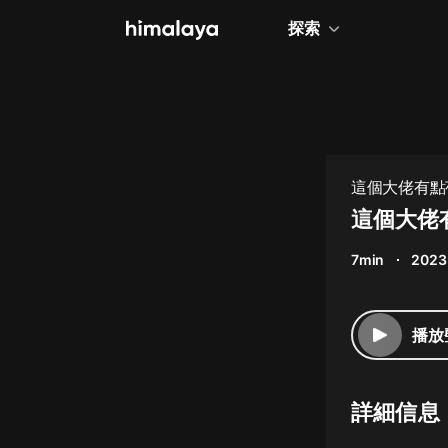
探索
全部
小說
個人成長
這個大佬有點
相聲評書
這個大佬
兒童
7min
2023
歷史
情感治愈
播放
健康養生
商業財經
詳細信息
廣播劇