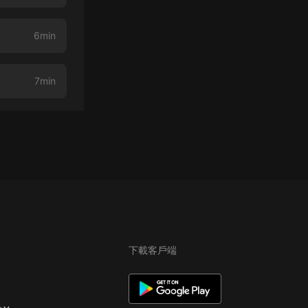
6min
7min
下載客戶端