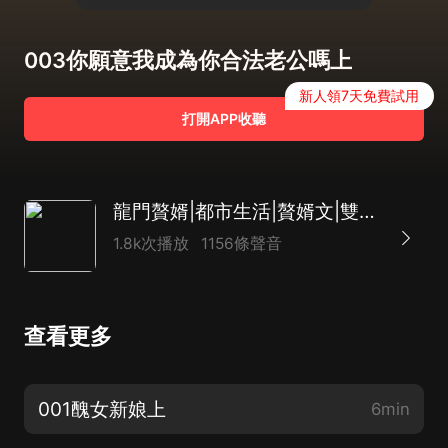
003你願意我成為你合法老公嗎上
新人領7天免費試用
打開APP收聽
龍門贅婿|都市生活|贅婿文|雙12|玄幻|寵妻|AI多播
1.8k次播放
1156條聲音
查看更多
001醜女新娘上
6min