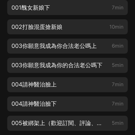
001醜女新娘下
7min
002打臉混蛋搶新娘
10min
003你願意我成為你合法老公嗎上
6min
003你願意我成為你的合法老公嗎下
5min
004請神醫治臉上
7min
004請神醫治臉下
7min
005被綁架上（歡迎訂閱、評論、月票和轉發，感謝您的支持）
5min