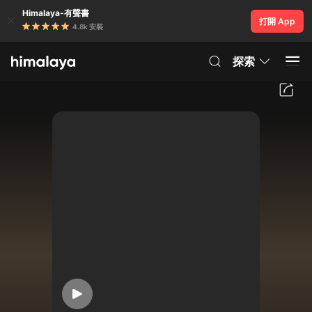
Himalaya-有聲書
打開 App
4.8k 安裝
探索