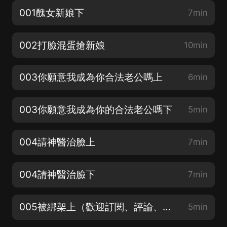
001醜女新娘下
7min
002打臉混蛋搶新娘
10min
003你願意我成為你合法老公嗎上
6min
003你願意我成為你的合法老公嗎下
5min
004請神醫治臉上
7min
004請神醫治臉下
7min
005被綁架上（歡迎訂閱、評論、月票和轉發，感謝您的支持）
5min