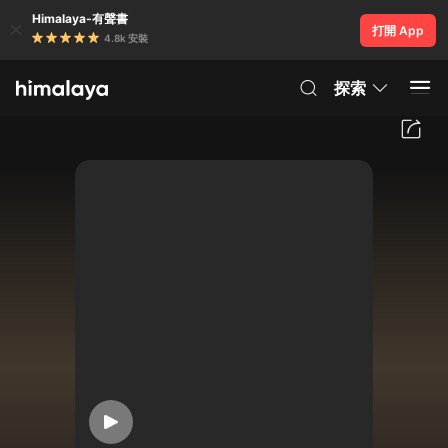
Himalaya-有聲書
打開 App
4.8k 安裝
探索