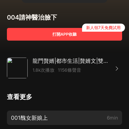
004請神醫治臉下
新人領7天免費試用
打開APP收聽
龍門贅婿|都市生活|贅婿文|雙12|玄幻|寵妻|AI多播
1.8k次播放
1156條聲音
查看更多
001醜女新娘上
6min