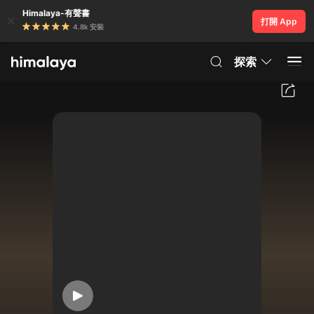
Himalaya-有聲書
打開 App
4.8k 安裝
探索