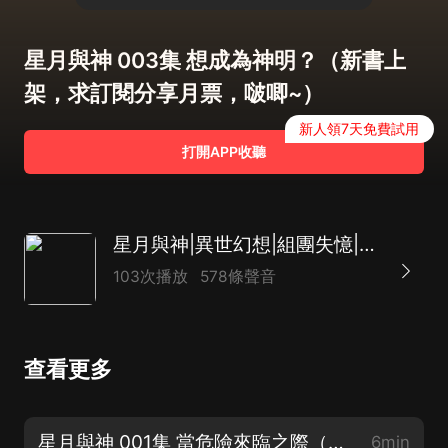
星月與神 003集 想成為神明？（新書上
架，求訂閱分享月票，啵唧~）
新人領7天免費試用
打開APP收聽
星月與神|異世幻想|組團失憶|反轉不斷|精品多播
103次播放
578條聲音
查看更多
星月與神 001集 當危險來臨之際（新書上架，求訂閱分享月票，啵唧~）
6min