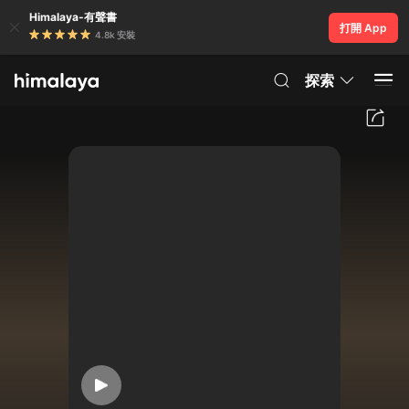
Himalaya-有聲書
打開 App
4.8k 安裝
探索