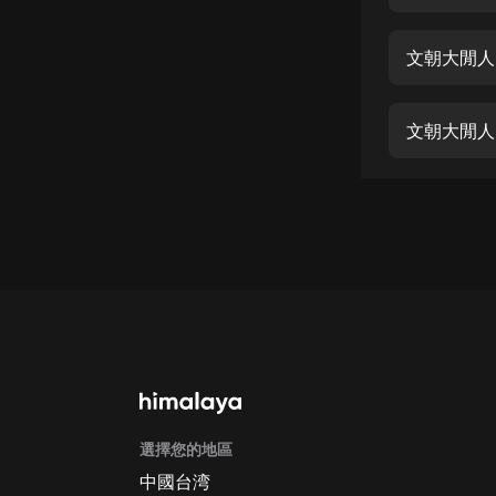
經典名著
人物傳記
文朝大閒人
電影
生活
文朝大閒人
英語
日語
課程
少兒教育
二次元
教育培訓
IT科技
選擇您的地區
汽車
中國台湾