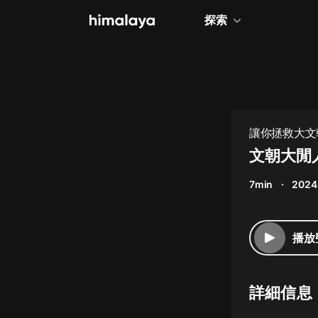
探索
全部
小說
個人成長
讓你拯救大文
相聲評書
文朝大閒
兒童
7min
2024
歷史
情感治愈
播放
健康養生
商業財經
詳細信息
廣播劇