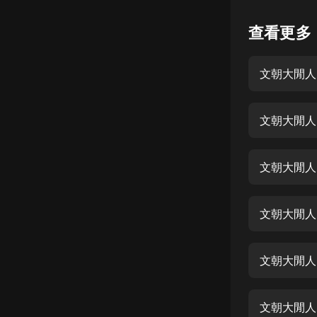
懸疑
查看更多
科幻
文朝大閒人
好書精講
外語
文朝大閒人
耽美
認知思維
文朝大閒人
人文
音樂
文朝大閒人
粵語
文朝大閒人
頭條
娛樂
文朝大閒人