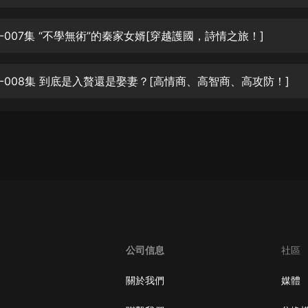
生命科學篇1-2·猴子警長科學探案記|
寶寶巴士科普
寶寶巴士
-007集 “不學無術”的秦家女婿[穿越護國，詩情之旅！]
【新民間劇場】我的老千江湖｜ 有聲
的紫襟｜ 魔幻千手
-008集 到底是入贅還是娶妻？[高情商、高智商、高攻防！]
有聲的紫襟
《夜色鋼琴曲》
夜色鋼琴曲趙海洋
太荒吞天訣丨熱血玄幻丨紫襟領銜有
聲劇
有聲的紫襟
嫡女貴嫁 | 一刀蘇蘇團隊制作 | 古言
宮鬥重生爽文 多人有聲劇
公司信息
社區
一刀蘇蘇
中國大案紀實 | 每日一驚案！真實案
關於我們
媒體
件恐怖刑偵尚文
大舌頭尚文