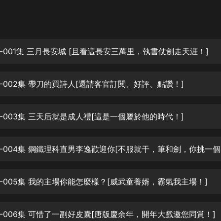
灰姑娘音樂
郭德綱於謙相聲全集
德雲社郭德綱相聲VIP
-001集 三月長安城 [且看這長安三萬里，執書仗劍走天涯！]
安全警長啦咘啦哆·假期篇|新篇章加
更|寶寶巴士故事
-002集 帶刀的買詩人[還請客官訂閱、好評、點讚！]
寶寶巴士
凡人修仙傳|楊洋主演影視原著|薑廣
濤配音多播版本
-003集 三天后就是成人禮[這是一個屬於他的時代！]
光合積木
-004集 鋼鐵理科直男李逸歡迎你[不服就干，筆和劍，你挑一個
摸金天師【第一季】（紫襟演播）
有聲的紫襟
-005集 我的主場你能怎麼樣？[威武童養婿，霸氣我主場！]
無敵六皇子|爆笑穿越|無敵流皇子|安
燃領銜有聲小說
安燃
-006集 可惜了一副好皮囊[唐版慶余年，開年大戲邀您同賞！]