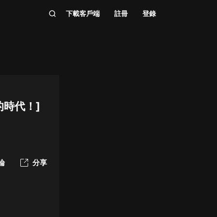
下載客戶端
註冊
登錄
的時代！]
論
分享