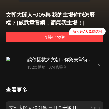
文朝大閒人-005集 我的主場你能怎麼
樣？[威武童養婿，霸氣我主場！]
新人領7天免費試用
打開APP收聽
讓你拯救大文朝，你跑去當詩仙？|長安三萬里|慶余年
132次播放
674條聲音
查看更多
文朝大閒人-001集 三月長安城 [且看這長安三萬里，執書仗劍走天涯！]
7min