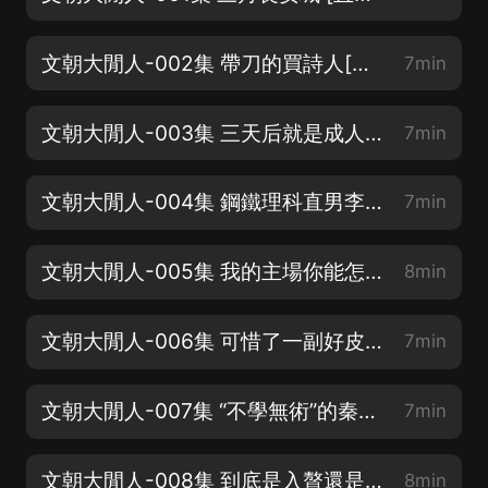
文朝大閒人-002集 帶刀的買詩人[還請客官訂閱、好評、點讚！]
7min
文朝大閒人-003集 三天后就是成人禮[這是一個屬於他的時代！]
7min
文朝大閒人-004集 鋼鐵理科直男李逸歡迎你[不服就干，筆和劍，你挑一個！]
7min
文朝大閒人-005集 我的主場你能怎麼樣？[威武童養婿，霸氣我主場！]
8min
文朝大閒人-006集 可惜了一副好皮囊[唐版慶余年，開年大戲邀您同賞！]
7min
文朝大閒人-007集 “不學無術”的秦家女婿[穿越護國，詩情之旅！]
7min
文朝大閒人-008集 到底是入贅還是娶妻？[高情商、高智商、高攻防！]
8min