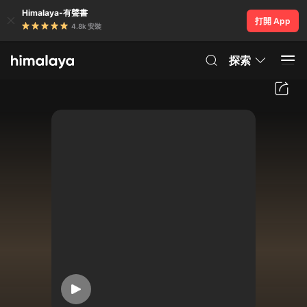
Himalaya-有聲書
打開 App
4.8k 安裝
探索