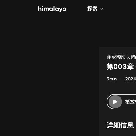
探索
全部
小說
個人成長
穿成殘疾大佬的
相聲評書
第003
兒童
5min
2024
歷史
情感治愈
播放
健康養生
商業財經
詳細信息
廣播劇