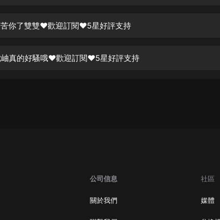
生命科學篇1-2·猴子警長科學探案記|
寶寶巴士科普
寶寶巴士
 辛苦你了雙雙❤歡迎訂閱❤5星好評支持
【新民間劇場】我的老千江湖｜ 有聲
的紫襟｜ 魔幻千手
 沈岫真的好騷哦❤歡迎訂閱❤5星好評支持
有聲的紫襟
《夜色鋼琴曲》
夜色鋼琴曲趙海洋
太荒吞天訣丨熱血玄幻丨紫襟領銜有
聲劇
有聲的紫襟
嫡女貴嫁 | 一刀蘇蘇團隊制作 | 古言
宮鬥重生爽文 多人有聲劇
公司信息
社區
一刀蘇蘇
中國大案紀實 | 每日一驚案！真實案
關於我們
媒體
件恐怖刑偵尚文
大舌頭尚文