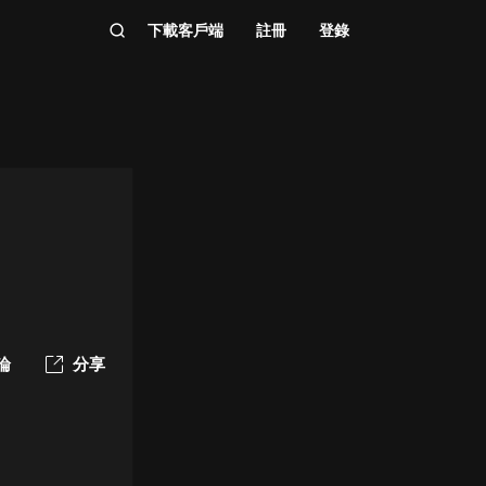
下載客戶端
註冊
登錄
論
分享