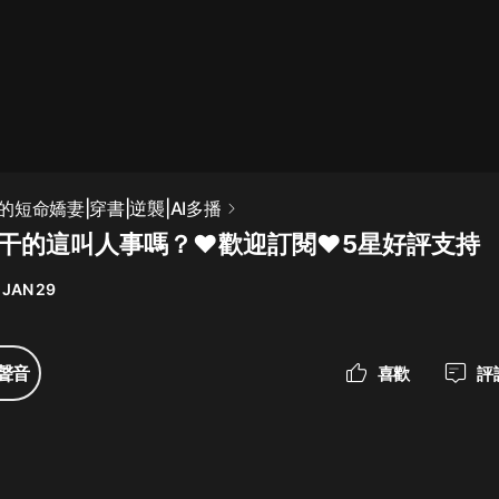
最佳女婿｜都市異能多人有聲劇｜一
種侃侃｜有聲小說
一種侃侃
米小圈上學記:一二三年級 | 暢銷出版
短命嬌妻|穿書|逆襲|AI多播
物
章 干的這叫人事嗎？❤歡迎訂閱❤5星好評支持
米小圈
 JAN 29
破壞者聯盟篇1-4季·猴子警長科學探
案記|寶寶巴士
寶寶巴士
聲音
喜歡
評
大奉打更人丨頭陀淵領銜多人有聲
劇|暢聽全集|王鶴棣、田曦薇主演影
視劇原著|賣報小郎君
頭陀淵講故事
總有這樣的歌只想一個人聽