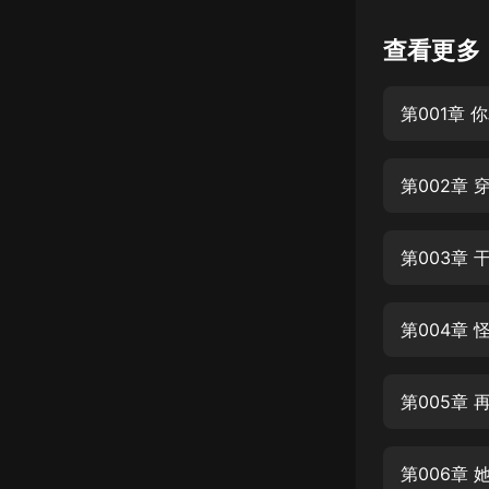
懸疑
查看更多
科幻
第001章
好書精講
外語
第002章
耽美
認知思維
第003章
人文
音樂
第004章
粵語
第005章
頭條
娛樂
第006章