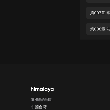
經典名著
人物傳記
第007章
電影
生活
第008章
英語
日語
課程
少兒教育
二次元
教育培訓
IT科技
選擇您的地區
汽車
中國台湾