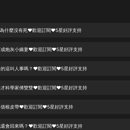
灰姑娘音樂
郭德綱於謙相聲全集
德雲社郭德綱相聲VIP
 你為什麼没有死❤歡迎訂閱❤5星好評支持
安全警長啦咘啦哆·假期篇|新篇章加
更|寶寶巴士故事
 穿成炮灰小嬌妻❤歡迎訂閱❤5星好評支持
寶寶巴士
凡人修仙傳|楊洋主演影視原著|薑廣
濤配音多播版本
 干的這叫人事嗎？❤歡迎訂閱❤5星好評支持
光合積木
 怪才科學家傅雙雙❤歡迎訂閱❤5星好評支持
摸金天師【第一季】（紫襟演播）
有聲的紫襟
 再借根皮帶❤歡迎訂閱❤5星好評支持
無敵六皇子|爆笑穿越|無敵流皇子|安
燃領銜有聲小說
安燃
 她還會回來嗎？❤歡迎訂閱❤5星好評支持