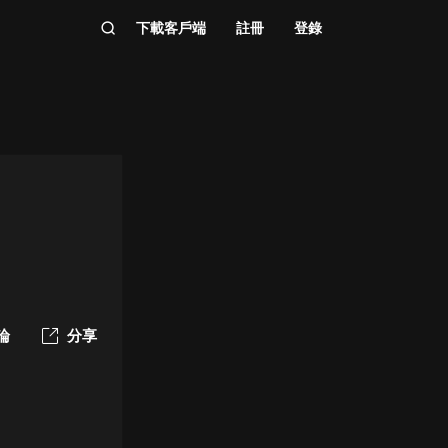
下載客戶端
註冊
登錄
論
分享