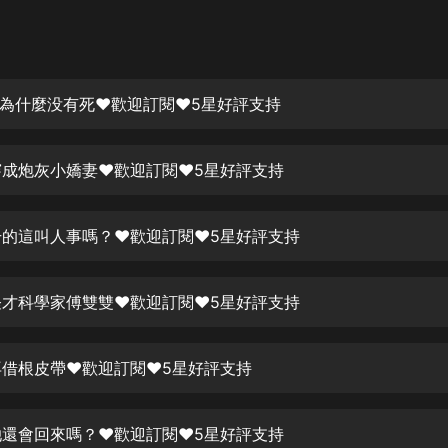
灰姑娘音樂
郭德綱於謙相聲全集
德雲社郭德綱相聲VIP
 你為什麼没有死❤歡迎訂閱❤5星好評支持
安全警長啦咘啦哆·假期篇|新篇章加
更|寶寶巴士故事
 穿成炮灰小嬌妻❤歡迎訂閱❤5星好評支持
寶寶巴士
凡人修仙傳|楊洋主演影視原著|薑廣
濤配音多播版本
 干的這叫人事嗎？❤歡迎訂閱❤5星好評支持
光合積木
 怪才科學家傅雙雙❤歡迎訂閱❤5星好評支持
摸金天師【第一季】（紫襟演播）
有聲的紫襟
 再借根皮帶❤歡迎訂閱❤5星好評支持
無敵六皇子|爆笑穿越|無敵流皇子|安
燃領銜有聲小說
安燃
 她還會回來嗎？❤歡迎訂閱❤5星好評支持