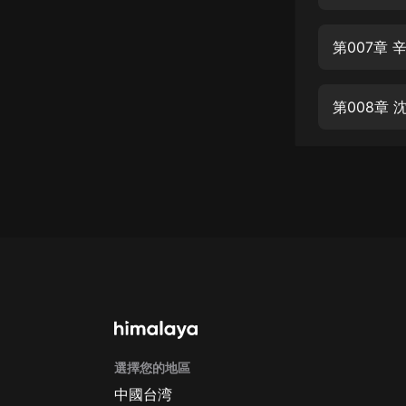
經典名著
人物傳記
第007章
電影
生活
第008章
英語
日語
課程
少兒教育
二次元
教育培訓
IT科技
選擇您的地區
汽車
中國台湾