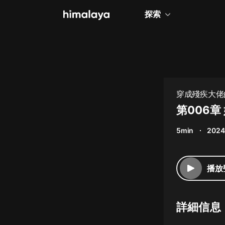
探索
全部
小說
個人成長
穿成殘疾大佬的
相聲評書
第006
兒童
5min
2024
歷史
情感治愈
播放
健康養生
商業財經
詳細信息
廣播劇