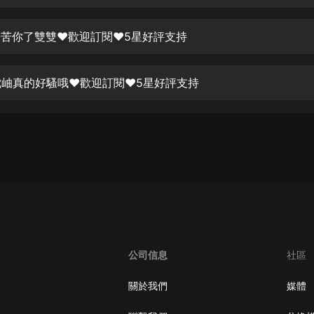
生命科學篇1-2·猴子警長科學探案記|
寶寶巴士科普
寶寶巴士
 辛苦你了雙雙❤歡迎訂閱❤5星好評支持
【新民間劇場】我的老千江湖｜ 有聲
的紫襟｜ 魔幻千手
 沈岫真的好騷哦❤歡迎訂閱❤5星好評支持
有聲的紫襟
《夜色鋼琴曲》
夜色鋼琴曲趙海洋
太荒吞天訣丨熱血玄幻丨紫襟領銜有
聲劇
有聲的紫襟
嫡女貴嫁 | 一刀蘇蘇團隊制作 | 古言
宮鬥重生爽文 多人有聲劇
公司信息
社區
一刀蘇蘇
中國大案紀實 | 每日一驚案！真實案
關於我們
媒體
件恐怖刑偵尚文
大舌頭尚文