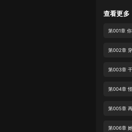
懸疑
查看更多
科幻
第001章
好書精講
外語
第002章
耽美
認知思維
第003章
人文
音樂
第004章
粵語
第005章
頭條
娛樂
第006章