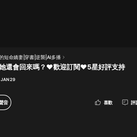
最佳女婿｜都市異能多人有聲劇｜一
種侃侃｜有聲小說
一種侃侃
米小圈上學記:一二三年級 | 暢銷出版
短命嬌妻|穿書|逆襲|AI多播
物
章 她還會回來嗎？❤歡迎訂閱❤5星好評支持
米小圈
 JAN 29
破壞者聯盟篇1-4季·猴子警長科學探
案記|寶寶巴士
寶寶巴士
聲音
喜歡
評
大奉打更人丨頭陀淵領銜多人有聲
劇|暢聽全集|王鶴棣、田曦薇主演影
視劇原著|賣報小郎君
頭陀淵講故事
總有這樣的歌只想一個人聽