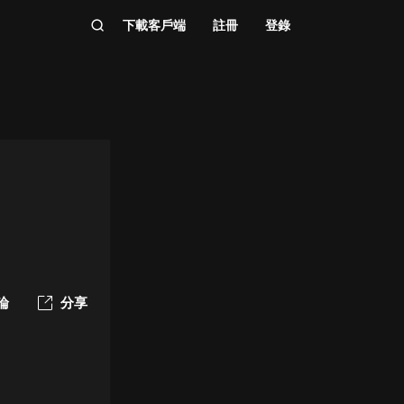
下載客戶端
註冊
登錄
論
分享