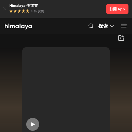
Himalaya-有聲書
打開 App
4.8k 安裝
探索