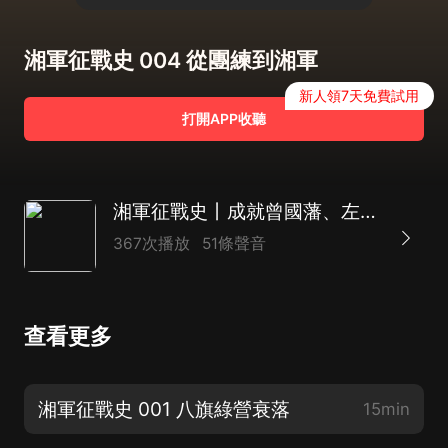
湘軍征戰史 004 從團練到湘軍
新人領7天免費試用
打開APP收聽
湘軍征戰史丨成就曾國藩、左宗棠歷史地位丨軍事戰爭史
367次播放
51條聲音
查看更多
湘軍征戰史 001 八旗綠營衰落
15min