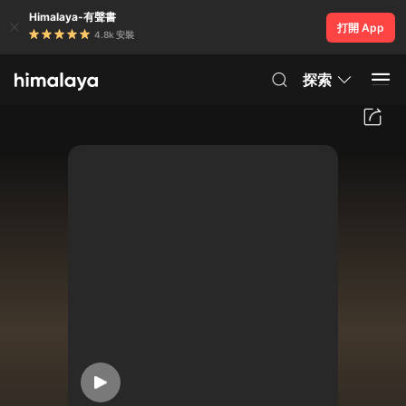
Himalaya-有聲書
打開 App
4.8k 安裝
探索