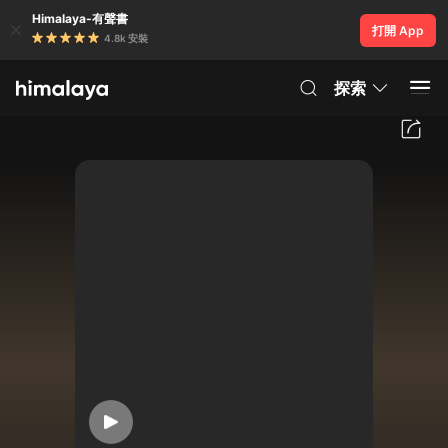
Himalaya-有聲書
打開 App
4.8k 安裝
探索