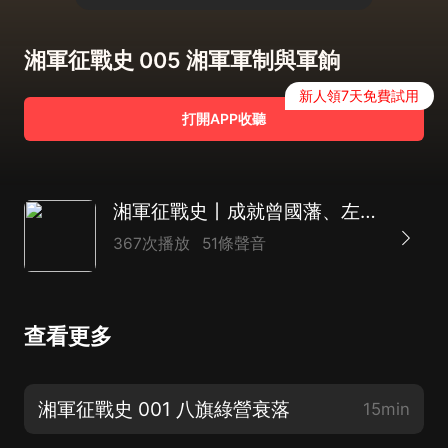
湘軍征戰史 005 湘軍軍制與軍餉
新人領7天免費試用
打開APP收聽
湘軍征戰史丨成就曾國藩、左宗棠歷史地位丨軍事戰爭史
367次播放
51條聲音
查看更多
湘軍征戰史 001 八旗綠營衰落
15min