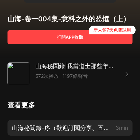
山海-卷一004集-意料之外的恐懼（上）
新人領7天免費試用
打開APP收聽
山海秘聞錄|我當道士那些年姊妹篇|多人有聲劇
572次播放
1197條聲音
查看更多
山海秘聞錄-序（歡迎訂閱分享、五星好評，感謝支持！）
3min