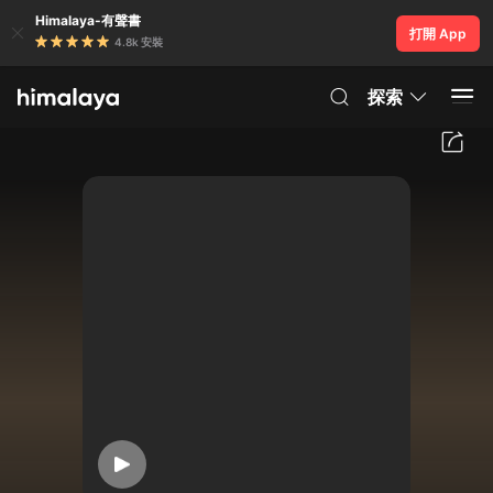
Himalaya-有聲書
打開 App
4.8k 安裝
探索