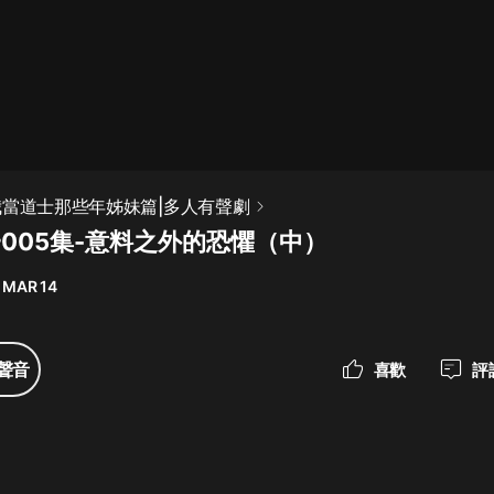
最佳女婿｜都市異能多人有聲劇｜一
種侃侃｜有聲小說
一種侃侃
米小圈上學記:一二三年級 | 暢銷出版
我當道士那些年姊妹篇|多人有聲劇
物
一005集-意料之外的恐懼（中）
米小圈
 MAR 14
破壞者聯盟篇1-4季·猴子警長科學探
案記|寶寶巴士
寶寶巴士
聲音
喜歡
評
大奉打更人丨頭陀淵領銜多人有聲
劇|暢聽全集|王鶴棣、田曦薇主演影
視劇原著|賣報小郎君
頭陀淵講故事
總有這樣的歌只想一個人聽