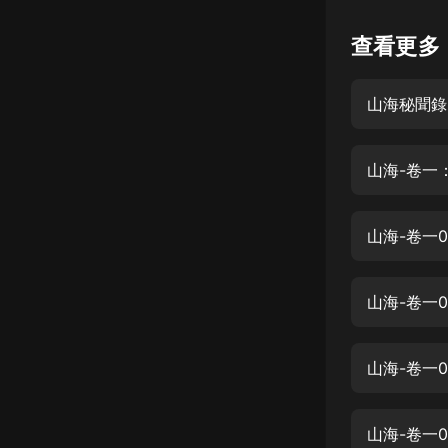
懸疑
查看更多
科幻
山海秘聞錄
好書精講
外語
山海-卷一
耽美
認知思維
山海-卷一
人文
音樂
山海-卷一
粵語
山海-卷一
頭條
娛樂
山海-卷一