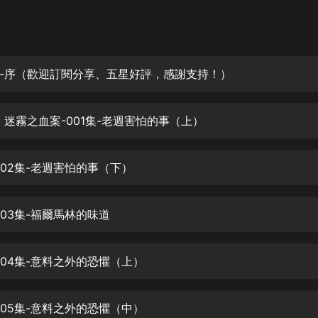
灰姑娘音樂
郭德綱於謙相聲全集
德雲社郭德綱相聲VIP
-序（歡迎訂閱分享、五星好評，感謝支持！）
安全警長啦咘啦哆·假期篇|新篇章加
更|寶寶巴士故事
：迷霧之血案-001集-老週害怕的事（上）
寶寶巴士
凡人修仙傳|楊洋主演影視原著|薑廣
濤配音多播版本
002集-老週害怕的事（下）
光合積木
003集-福爾馬林的味道
摸金天師【第一季】（紫襟演播）
有聲的紫襟
004集-意料之外的恐懼（上）
無敵六皇子|爆笑穿越|無敵流皇子|安
燃領銜有聲小說
安燃
005集-意料之外的恐懼（中）