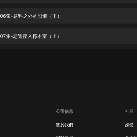
生命科學篇1-2·猴子警長科學探案記|
寶寶巴士科普
寶寶巴士
006集-意料之外的恐懼（下）
【新民間劇場】我的老千江湖｜ 有聲
的紫襟｜ 魔幻千手
007集-老週夜入標本室（上）
有聲的紫襟
《夜色鋼琴曲》
夜色鋼琴曲趙海洋
太荒吞天訣丨熱血玄幻丨紫襟領銜有
聲劇
有聲的紫襟
嫡女貴嫁 | 一刀蘇蘇團隊制作 | 古言
宮鬥重生爽文 多人有聲劇
公司信息
社區
一刀蘇蘇
中國大案紀實 | 每日一驚案！真實案
關於我們
媒體
件恐怖刑偵尚文
大舌頭尚文