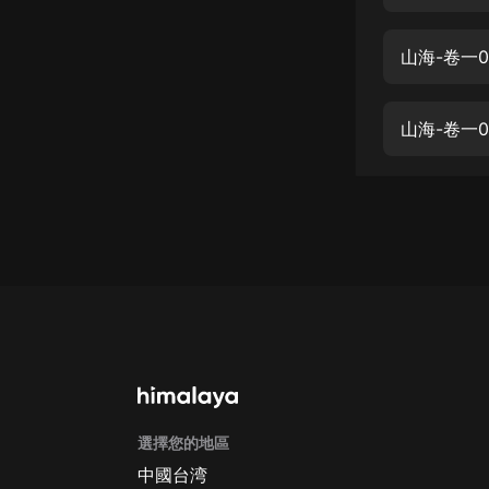
經典名著
人物傳記
山海-卷一
電影
生活
山海-卷一
英語
日語
課程
少兒教育
二次元
教育培訓
IT科技
選擇您的地區
汽車
中國台湾