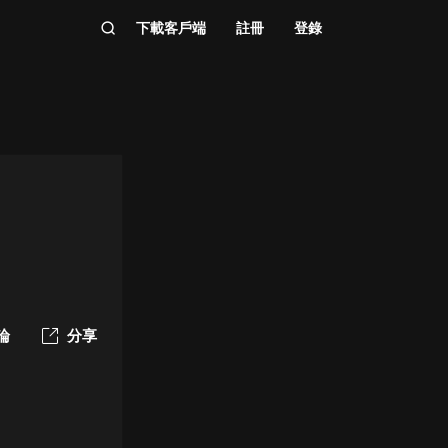
下載客戶端
註冊
登錄
論
分享