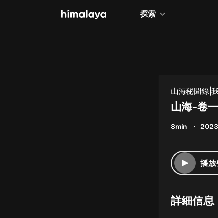
探索
全部
小說
個人成長
山海秘聞錄|
相聲評書
山海-卷
兒童
8min
2023
歷史
情感治愈
播放
健康養生
商業財經
詳細信息
廣播劇