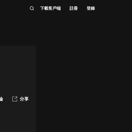
下載客戶端
註冊
登錄
論
分享