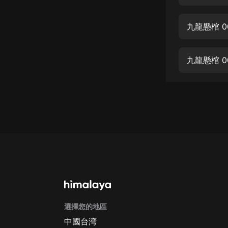
經典名著
人物傳記
九龍懸棺 0
電影
生活
九龍懸棺 
英語
日語
課程
少兒教育
二次元
教育培訓
IT科技
選擇您的地區
汽車
中國台湾