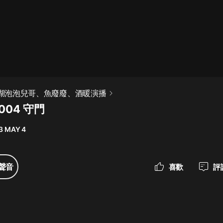
最佳女婿｜都市異能多人有聲劇｜一
種侃侃｜有聲小說
一種侃侃
米小圈上學記:一二三年級 | 暢銷出版
 江湖泡泡兒哥、魚廢廢、酒暖演播
物
004 守門
米小圈
3 MAY 4
破壞者聯盟篇1-4季·猴子警長科學探
案記|寶寶巴士
寶寶巴士
聲音
喜歡
評
大奉打更人丨頭陀淵領銜多人有聲
劇|暢聽全集|王鶴棣、田曦薇主演影
視劇原著|賣報小郎君
頭陀淵講故事
總有這樣的歌只想一個人聽