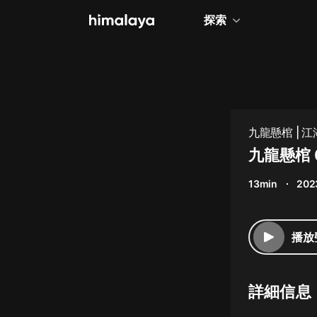
探索
全部
小說
個人成長
九龍懸棺 |
相聲評書
九龍懸棺 
兒童
13min
202
歷史
情感治愈
播放
健康養生
商業財經
詳細信息
廣播劇