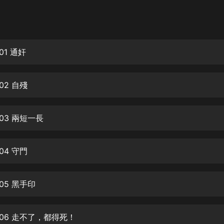
灰姑娘音樂
郭德綱於謙相聲全集
德雲社郭德綱相聲VIP
01 通奸
安全警長啦咘啦哆·假期篇|新篇章加
更|寶寶巴士故事
02 自殘
寶寶巴士
凡人修仙傳|楊洋主演影視原著|薑廣
濤配音多播版本
03 兩短一長
光合積木
04 守門
摸金天師【第一季】（紫襟演播）
有聲的紫襟
05 黑手印
無敵六皇子|爆笑穿越|無敵流皇子|安
燃領銜有聲小說
安燃
006 走不了，都得死！