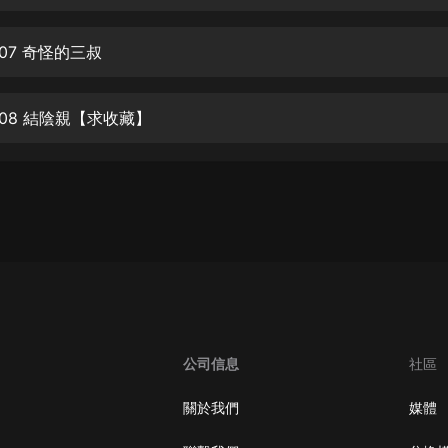
生命科學篇1-2·猴子警長科學探案記|
寶寶巴士科普
寶寶巴士
07 奇怪的三叔
【新民間劇場】我的老千江湖｜ 有聲
的紫襟｜ 魔幻千手
008 結陰親【求收藏】
有聲的紫襟
《夜色鋼琴曲》
夜色鋼琴曲趙海洋
太荒吞天訣丨熱血玄幻丨紫襟領銜有
聲劇
有聲的紫襟
嫡女貴嫁 | 一刀蘇蘇團隊制作 | 古言
宮鬥重生爽文 多人有聲劇
公司信息
社區
一刀蘇蘇
中國大案紀實 | 每日一驚案！真實案
關於我們
媒體
件恐怖刑偵尚文
大舌頭尚文