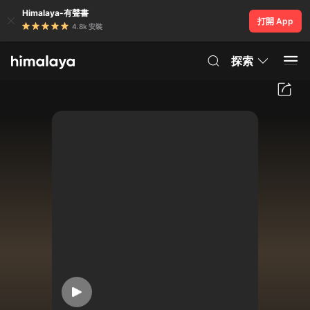
Himalaya-有聲書
打開 App
4.8k 安裝
探索