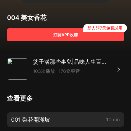
004 美女香花
新人領7天免費試用
打開APP收聽
婆子溝那些事兒|品味人生百態|山村創業|白手起家
103次播放
176條聲音
查看更多
001 梨花開滿坡
10min