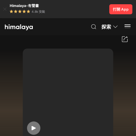
Himalaya-有聲書
打開 App
4.8k 安裝
探索