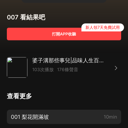
007 看結果吧
新人領7天免費試用
打開APP收聽
婆子溝那些事兒|品味人生百態|山村創業|白手起家
103次播放
176條聲音
查看更多
001 梨花開滿坡
10min