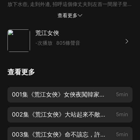
放下水壺, 走到外邊, 招呼這個偉丈夫到左首一間屋子里去
談話。不多時, 偉丈夫告辭而去。方大刀便忙著料理家事,
查看更多
告訴祁氏道: “現在有仇人來找我較量高下, 想我在綠林中
數十年心高氣傲, 哪一個不拜倒在我面前。七年以前的乳
荒江女俠
臭 小兒, 受了挫折, 竟能不忘前辱, 不遠千里而來, 一意報
-次播放
805條聲音
復, 也未可輕視。
查看更多
001集《荒江女俠》女俠夜闖韓家莊（歡迎訂閱關注五星好評）
5min
002集《荒江女俠》大站起來不敵，幸得少俠幫助（歡迎訂閱關注五星好評）
5min
003集《荒江女俠》命不該忘，許訴衷腸回憶身世（歡迎訂閱關注五星好評）
5min