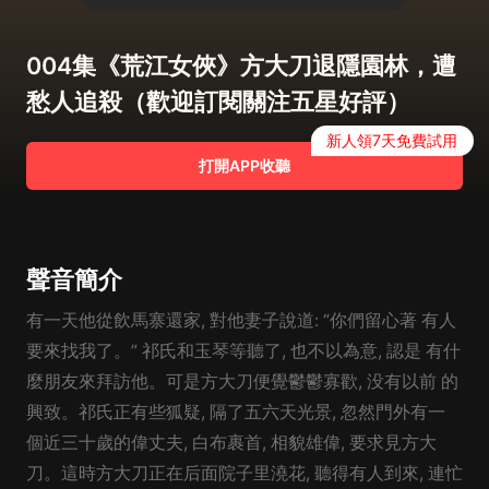
004集《荒江女俠》方大刀退隱園林，遭
愁人追殺（歡迎訂閱關注五星好評）
新人領7天免費試用
打開APP收聽
聲音簡介
有一天他從飲馬寨還家, 對他妻子說道: “你們留心著 有人
要來找我了。” 祁氏和玉琴等聽了, 也不以為意, 認是 有什
麼朋友來拜訪他。可是方大刀便覺鬱鬱寡歡, 没有以前 的
興致。祁氏正有些狐疑, 隔了五六天光景, 忽然門外有一
個近三十歲的偉丈夫, 白布裹首, 相貌雄偉, 要求見方大
刀。這時方大刀正在后面院子里澆花, 聽得有人到來, 連忙