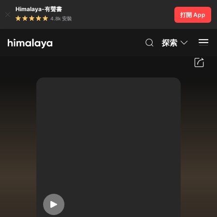
Himalaya-有聲書
打開 App
4.8k 安裝
探索