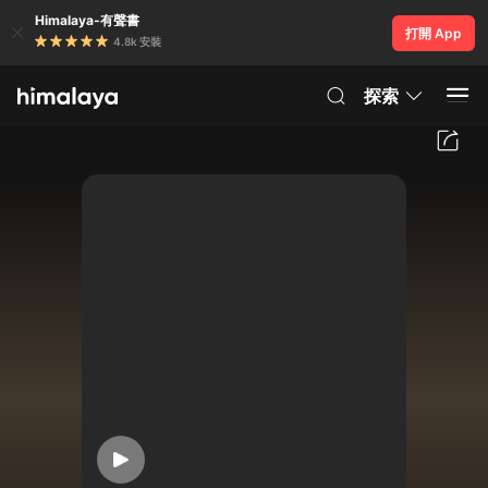
Himalaya-有聲書
打開 App
4.8k 安裝
探索